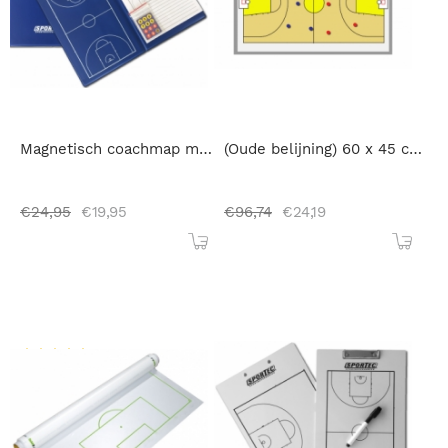
Magnetisch coachmap met klip Basketbal
(Oude belijning) 60 x 45 cm - Magnetisch coachbord basketbal
€
24,95
€
19,95
€
96,74
€
24,19