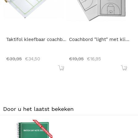
Taktifol kleefbaar coachbord op een rol
Coachbord "light" met klip Basketbal
€
39,95
€
34,50
€
19,95
€
16,95
Door u het laatst bekeken