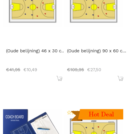
(Oude belijning) 46 x 30 cm - Magnetisch coachbord basketbal
(Oude belijning) 90 x 60 cm - Magnetisch coachbord basketbal
€
41,95
€
10,49
€
109,95
€
27,50