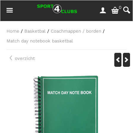
0
Home
/
Basketbal
/
Coachmappen / borden
/
Match day notebook basketbal
overzicht