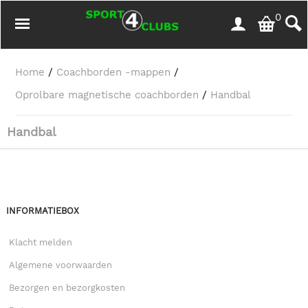
0
Home
/
Coachborden -mappen
/
Oprolbare magnetische coachborden
/
Handbal
Handbal
INFORMATIEBOX
Klacht melden
Algemene voorwaarden
Bezorgen en bezorgkosten