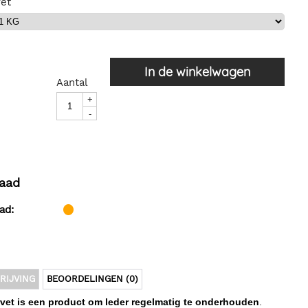
et
In de winkelwagen
Aantal
+
-
aad
ad:
RIJVING
BEOORDELINGEN (0)
vet is een product om leder regelmatig te onderhouden
.