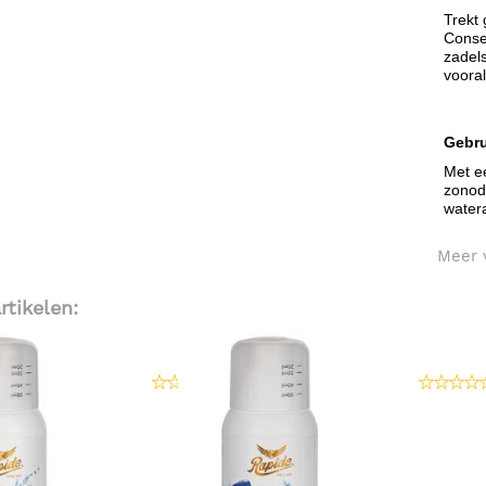
Trekt 
Conser
zadels
vooral
Gebru
Met ee
zonodi
water
Meer 
rtikelen: