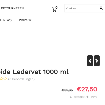
0
RETOURNEREN
TERPAY)
PRIVACY
ide Ledervet 1000 ml
(0 Beoordelingen)
€
27,50
€
31,95
U bespaart: 14%