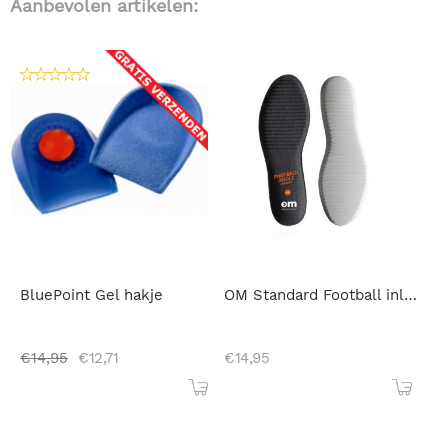
Aanbevolen artikelen:
BluePoint Gel hakje
OM Standard Football inlegzool
€
14,95
€
12,71
€
14,95