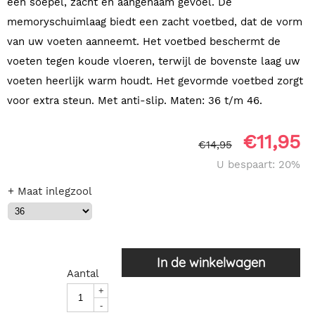
een soepel, zacht en aangenaam gevoel. De
memoryschuimlaag biedt een zacht voetbed, dat de vorm
van uw voeten aanneemt. Het voetbed beschermt de
voeten tegen koude vloeren, terwijl de bovenste laag uw
voeten heerlijk warm houdt. Het gevormde voetbed zorgt
voor extra steun. Met anti-slip. Maten: 36 t/m 46.
€
11,95
€
14,95
U bespaart: 20%
+ Maat inlegzool
In de winkelwagen
Aantal
+
-