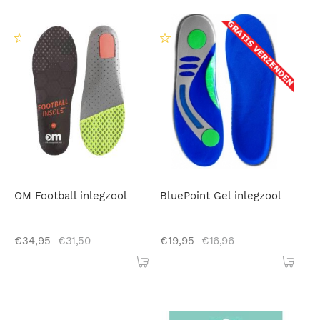
OM Football inlegzool
BluePoint Gel inlegzool
€
34,95
€
31,50
€
19,95
€
16,96