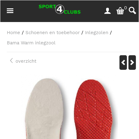
0
Home
/
Schoenen en toebehoor
/
Inlegzolen
/
Bama Warm inlegzool
overzicht