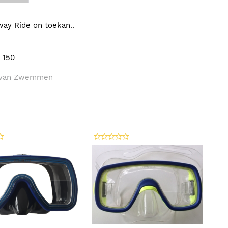
ay Ride on toekan..
 150
 van Zwemmen