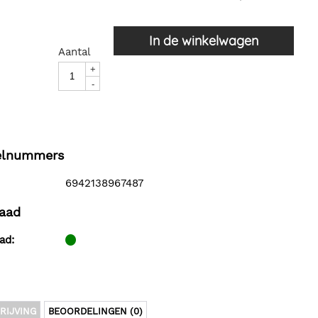
In de winkelwagen
Aantal
+
-
kelnummers
6942138967487
aad
ad:
RIJVING
BEOORDELINGEN (0)