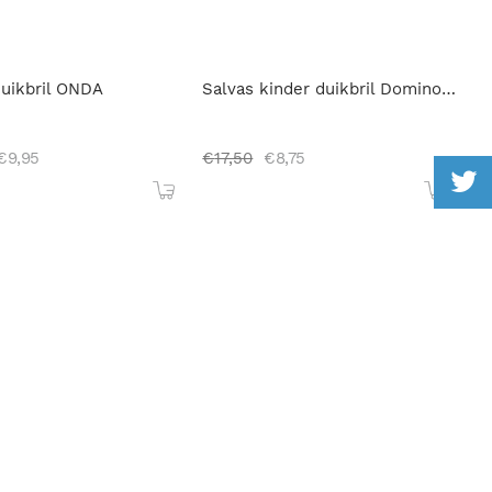
Duikbril ONDA
Salvas kinder duikbril Domino Jr
€
9,95
€
17,50
€
8,75