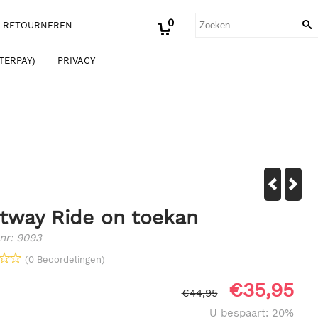
0
RETOURNEREN
TERPAY)
PRIVACY
tway Ride on toekan
nr:
9093
(0 Beoordelingen)
€
35,95
€
44,95
U bespaart: 20%