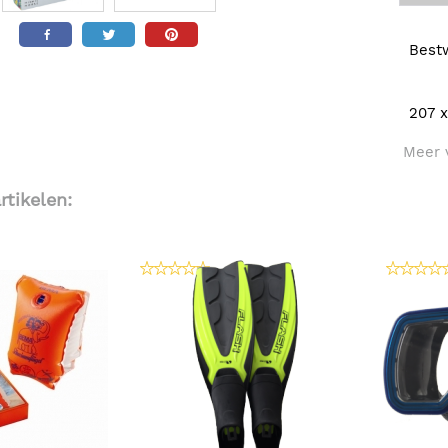
Bestw
207 x
Meer
rtikelen: