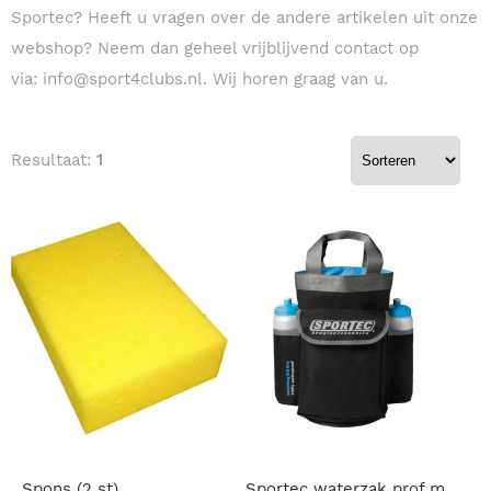
Sportec? Heeft u vragen over de andere artikelen uit onze
webshop? Neem dan geheel vrijblijvend contact op
via:
info@sport4clubs.nl
. Wij horen graag van u.
Resultaat:
1
Spons (2 st)
Sportec waterzak prof met bidons en spons