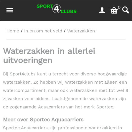
0
Home
/
In en om het veld
/
Waterzakken
Waterzakken in allerlei
uitvoeringen
Bij Sport4clubs kunt u terecht voor diverse hoogwaardige
waterzakken. Zo hebben wij waterzakken met alleen een
watercompartiment, maar ook waterzakken met tot wel 8
zijvakken voor bidons. Laatstgenoemde waterzakken zijn
de zogenaamde Aquacarriers van het merk Sportec.
Meer over Sportec Aquacarriers
Sportec Aquacarriers zijn professionele waterzakken in