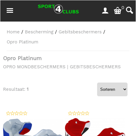
0
Home
/
Bescherming
/
Gebitsbeschermers
/
Opro Platinum
Opro Platinum
OPRO MONDBESCHERMERS | GEBITSBESCHERMERS
Resultaat:
1